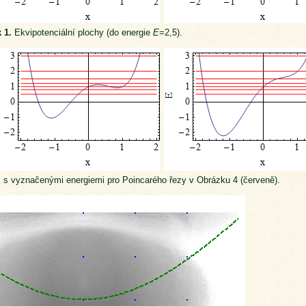
 1.
Ekvipotenciální plochy (do energie
E
=2,5).
 s vyznačenými energiemi pro Poincarého řezy v Obrázku 4 (červeně).