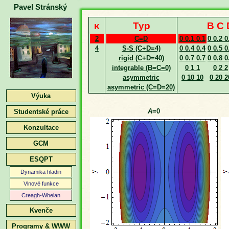
Pavel Stránský
κ
Typ
B C 
2
C=D
0 0.1 0.1
0 0.2 0
4
S-S (C+D=4)
0 0.4 0.4
0 0.5 0
rigid (C+D=40)
0 0.7 0.7
0 0.8 0
integrable (B=C=0)
0 1 1
0 2 2
asymmetric
0 10 10
0 20 2
asymmetric (C=D=20)
Výuka
A
=0
Studentské práce
Konzultace
GCM
ESQPT
Dynamika hladin
Vlnové funkce
Creagh-Whelan
Kvenče
Programy & WWW