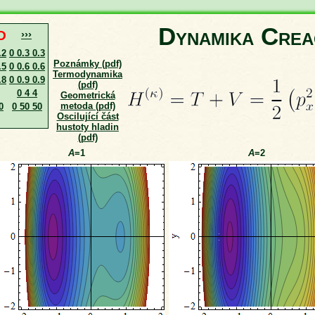
Dynamika Crea
D
›››
.2
0 0.3 0.3
Poznámky (pdf)
.5
0 0.6 0.6
Termodynamika
.8
0 0.9 0.9
(pdf)
0 4 4
Geometrická
metoda (pdf)
0
0 50 50
Oscilující část
hustoty hladin
(pdf)
A
=1
A
=2