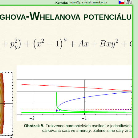
Kontakt:
ghova-Whelanova potenciálu
Obrázek 5.
Frekvence harmonických oscilací v jednotlivých mi
čárkovaná čára ve směru
y
. Zelené silné čáry znázo
hba