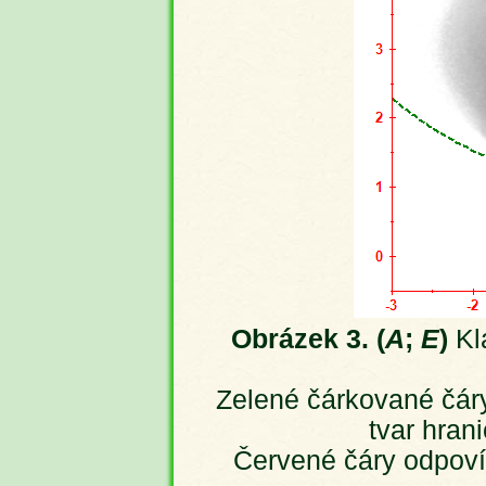
Obrázek 3. (
A
;
E
)
Kla
Zelené čárkované čáry
tvar hran
Červené čáry odpoví