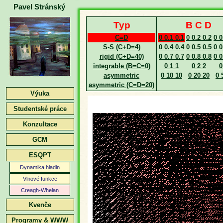
Pavel Stránský
Typ
B C D
C=D
0 0.1 0.1
0 0.2 0.2
0 0
S-S (C+D=4)
0 0.4 0.4
0 0.5 0.5
0 0
rigid (C+D=40)
0 0.7 0.7
0 0.8 0.8
0 0
integrable (B=C=0)
0 1 1
0 2 2
0
asymmetric
0 10 10
0 20 20
0 
asymmetric (C=D=20)
Výuka
Studentské práce
Konzultace
GCM
ESQPT
Dynamika hladin
Vlnové funkce
Creagh-Whelan
Kvenče
Programy & WWW