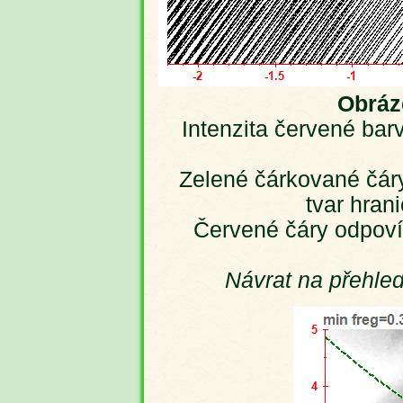
Obráze
Intenzita červené barv
Zelené čárkované čáry
tvar hran
Červené čáry odpoví
Návrat na přehle