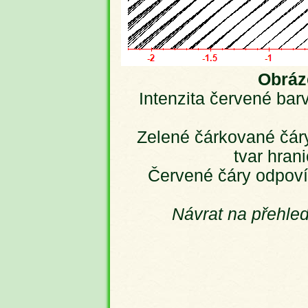
Obráze
Intenzita červené barv
Zelené čárkované čáry
tvar hran
Červené čáry odpoví
Návrat na přehle