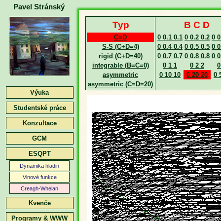
Pavel Stránský
Typ
B C D
C=D
0 0.1 0.1
0 0.2 0.2
0 0
S-S (C+D=4)
0 0.4 0.4
0 0.5 0.5
0 0
rigid (C+D=40)
0 0.7 0.7
0 0.8 0.8
0 0
integrable (B=C=0)
0 1 1
0 2 2
0
asymmetric
0 10 10
0 20 20
0 
asymmetric (C=D=20)
Výuka
Studentské práce
Konzultace
GCM
ESQPT
Dynamika hladin
Vlnové funkce
Creagh-Whelan
Kvenče
Programy & WWW