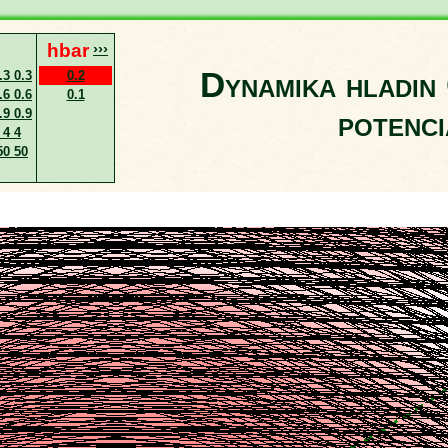
hbar
›››
Dynamika hladi
.3 0.3
0.2
.6 0.6
0.1
potenci
.9 0.9
 4 4
50 50