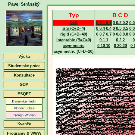
Pavel Stránský
Typ
B C D
C=D
0 0.1 0.1
0 0.2 0.2
0 0
S-S (C+D=4)
0 0.4 0.4
0 0.5 0.5
0 0
rigid (C+D=40)
0 0.7 0.7
0 0.8 0.8
0 0
integrable (B=C=0)
0 1 1
0 2 2
0
asymmetric
0 10 10
0 20 20
0 
asymmetric (C=D=20)
Výuka
Studentské práce
Konzultace
GCM
ESQPT
Dynamika hladin
Vlnové funkce
Creagh-Whelan
Kvenče
Programy & WWW