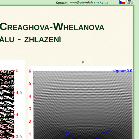
Kontakt:
n Creaghova-Whelanova
álu - zhlazení
ρ