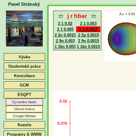
Pavel Stránský
‹‹‹
j r hbar
›››
2 1 0.02
2 1 0.003
2 1 0.005
2 1 0.0015
2 2n 0.0015
2 2p 0.0015
2 9n 0.003
2 9n 0.0015
1 16n 0.003
1 16n 0.0015
Výuka
Studentské práce
Konzultace
GCM
ESQPT
Dynamika hladin
Vlnové funkce
Creagh-Whelan
Kvenče
Programy & WWW