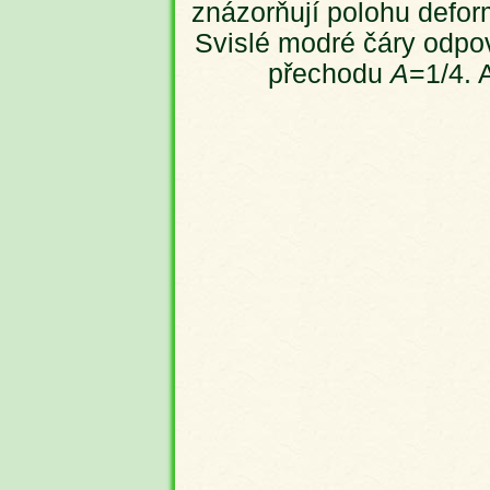
znázorňují polohu defor
Svislé modré čáry odpo
přechodu
A
=1/4. 