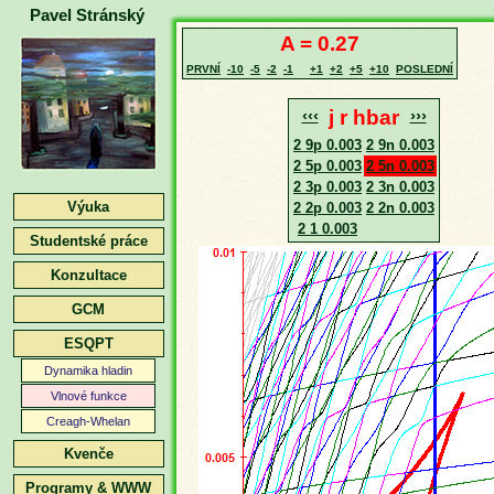
Pavel Stránský
A = 0.27
PRVNÍ
-10
-5
-2
-1
+1
+2
+5
+10
POSLEDNÍ
‹‹‹
j r hbar
›››
2 9p 0.003
2 9n 0.003
2 5p 0.003
2 5n 0.003
2 3p 0.003
2 3n 0.003
Výuka
2 2p 0.003
2 2n 0.003
2 1 0.003
Studentské práce
Konzultace
GCM
ESQPT
Dynamika hladin
Vlnové funkce
Creagh-Whelan
Kvenče
Programy & WWW